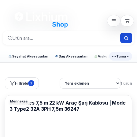
Seyahat Aksesuarları
Şarj Aksesuarları
Visko Araç Ürünleri
Tümü
1 ürün
Filtrele
1
Mennekes
Mennekes 7,5 m 22 kW Araç Şarj Kablosu | Mode
3 Type2 32A 3PH 7,5m 36247