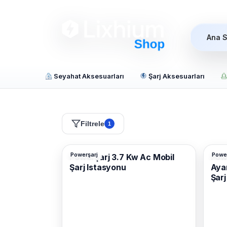
Ana 
Seyahat Aksesuarları
Şarj Aksesuarları
Filtrele
1
Powerşarj
Power
Powerşarj 3.7 Kw Ac Mobil
Pow
Şarj Istasyonu
Ayar
Şarj