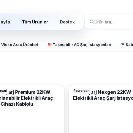
Sayfa
Tüm Ürünler
Destek
Visko Araç Ürünleri
Taşınabilir AC Şarj İstasyonları
Sabi
şarj
Powerşarj
erşarj Premium 22KW
Powerşarj Nexgen 22KW
lanabilir Elektrikli Araç
Elektrikli Araç Şarj Istasy
 Cihazı Kablolu