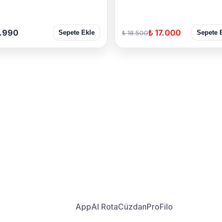
9.990
₺ 17.000
₺ 18.500
Sepete Ekle
Sepete 
App
AI Rota
Cüzdan
Pro
Filo