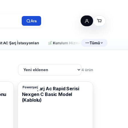
Ara
t AC Şarj İstasyonları
Kurulum Hizmetleri
Tümü
4 ürün
Powerşarj
Powerşarj Ac Rapid Serisi
onu
Nexgen C Basic Model
(Kablolu)