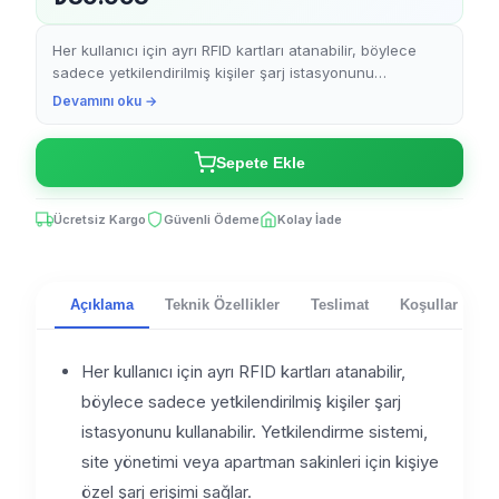
Her kullanıcı için ayrı RFID kartları atanabilir, böylece
sadece yetkilendirilmiş kişiler şarj istasyonunu
kullanabilir. Yetkilendirme sistemi, site yönetimi ve...
Devamını oku →
Sepete Ekle
Ücretsiz Kargo
Güvenli Ödeme
Kolay İade
Açıklama
Teknik Özellikler
Teslimat
Koşullar
V
Her kullanıcı için ayrı RFID kartları atanabilir,
böylece sadece yetkilendirilmiş kişiler şarj
istasyonunu kullanabilir. Yetkilendirme sistemi,
site yönetimi veya apartman sakinleri için kişiye
özel şarj erişimi sağlar.