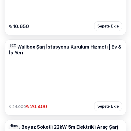
₺ 10.650
Sepete Ekle
S2C
AC Wallbox Şarj İstasyonu Kurulum Hizmeti | Ev &
İş Yeri
₺ 20.400
₺ 24.000
Sepete Ekle
Hims
Hims Beyaz Soketli 22kW 5m Elektrikli Araç Şarj