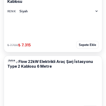
Kablosu
RENK
₺ 7.315
₺ 7.700
Sepete Ekle
Juice
Juice Flow 22kW Elektrikli Araç Şarj İstasyonu
Type 2 Kablosu 6 Metre