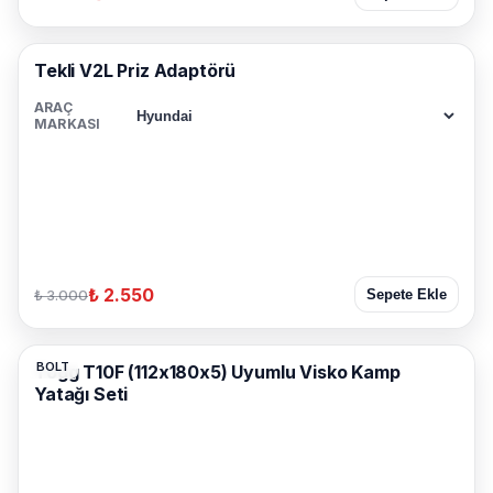
Tekli V2L Priz Adaptörü
ARAÇ
MARKASI
₺ 2.550
₺ 3.000
Sepete Ekle
BOLT
Togg T10F (112x180x5) Uyumlu Visko Kamp
Yatağı Seti