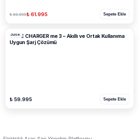
₺ 61.995
₺ 69.995
Sepete Ekle
Juice
JUICE CHARGER me 3 – Akıllı ve Ortak Kullanıma
Uygun Şarj Çözümü
₺ 59.995
Sepete Ekle
Elektrikli Araç Şarj Yönetim Platformu