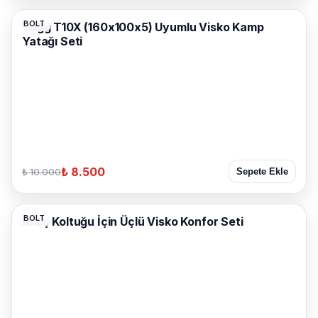
BOLT
Togg T10X (160x100x5) Uyumlu Visko Kamp
Yatağı Seti
₺ 8.500
₺ 10.000
Sepete Ekle
BOLT
Araç Koltuğu İçin Üçlü Visko Konfor Seti