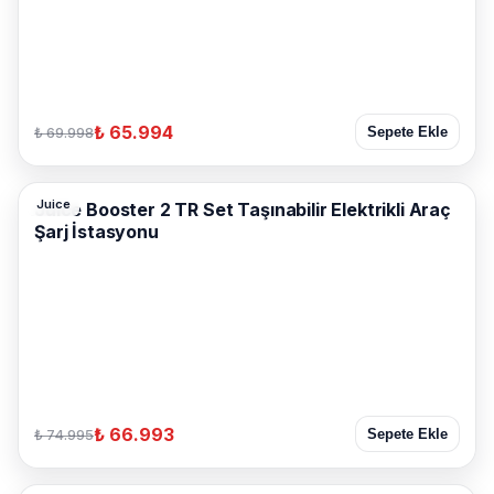
₺ 65.994
₺ 69.998
Sepete Ekle
Juice
Juice Booster 2 TR Set Taşınabilir Elektrikli Araç
Şarj İstasyonu
₺ 66.993
₺ 74.995
Sepete Ekle