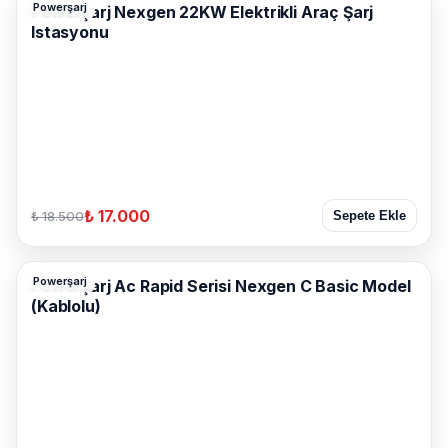
Powerşarj
Powerşarj Nexgen 22KW Elektrikli Araç Şarj
Istasyonu
₺ 17.000
₺ 18.500
Sepete Ekle
Powerşarj
Powerşarj Ac Rapid Serisi Nexgen C Basic Model
(Kablolu)