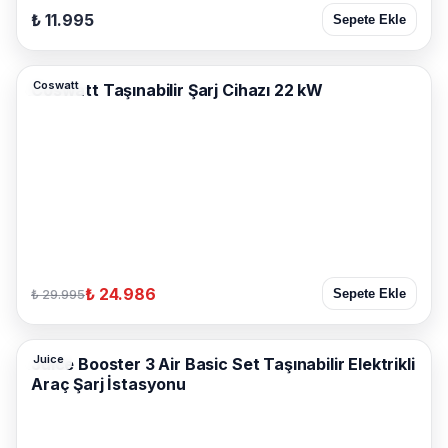
₺ 11.995
Sepete Ekle
Coswatt
Coswatt Taşınabilir Şarj Cihazı 22 kW
₺ 24.986
₺ 29.995
Sepete Ekle
Juice
Juice Booster 3 Air Basic Set Taşınabilir Elektrikli
Araç Şarj İstasyonu