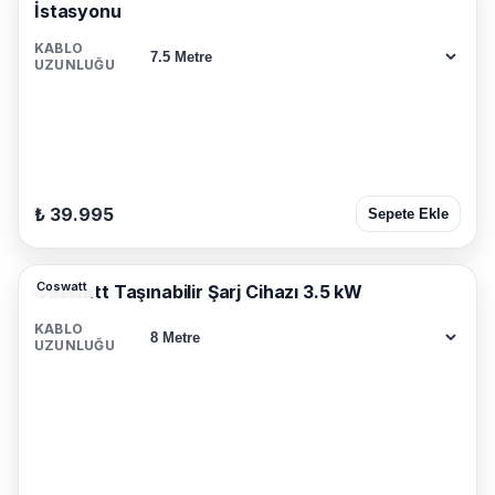
İstasyonu
KABLO
UZUNLUĞU
₺ 39.995
Sepete Ekle
Coswatt
Coswatt Taşınabilir Şarj Cihazı 3.5 kW
KABLO
UZUNLUĞU