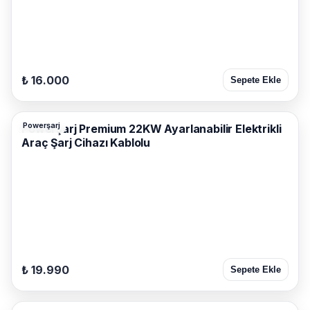
₺ 16.000
Sepete Ekle
Powerşarj
Powerşarj Premium 22KW Ayarlanabilir Elektrikli
Araç Şarj Cihazı Kablolu
₺ 19.990
Sepete Ekle