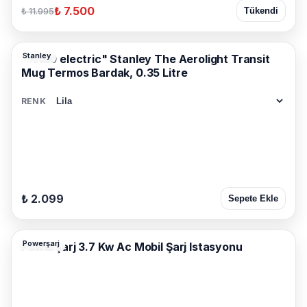
₺ 7.500
₺ 11.995
Tükendi
Stanley
"%100 electric" Stanley The Aerolight Transit
Mug Termos Bardak, 0.35 Litre
RENK
₺ 2.099
Sepete Ekle
Powerşarj
Powerşarj 3.7 Kw Ac Mobil Şarj Istasyonu