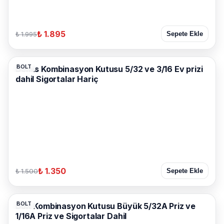
₺ 1.895
₺ 1.995
Sepete Ekle
BOLT
Bemis Kombinasyon Kutusu 5/32 ve 3/16 Ev prizi
dahil Sigortalar Hariç
₺ 1.350
₺ 1.500
Sepete Ekle
BOLT
Bolt Kombinasyon Kutusu Büyük 5/32A Priz ve
1/16A Priz ve Sigortalar Dahil