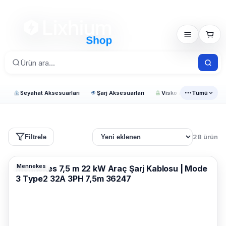
Seyahat Aksesuarları
Şarj Aksesuarları
Visko Araç Ürünleri
Tümü
28 ürün
Filtrele
Mennekes
Mennekes 7,5 m 22 kW Araç Şarj Kablosu | Mode
3 Type2 32A 3PH 7,5m 36247