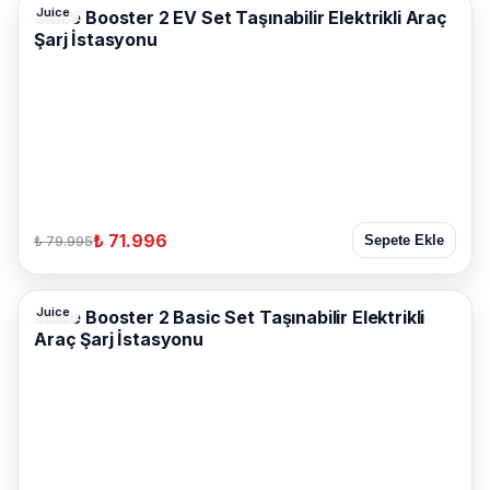
Juice
Juice Booster 2 EV Set Taşınabilir Elektrikli Araç
Şarj İstasyonu
₺ 71.996
₺ 79.995
Sepete Ekle
Juice
Juice Booster 2 Basic Set Taşınabilir Elektrikli
Araç Şarj İstasyonu