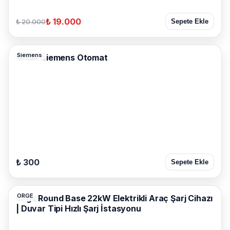
₺ 19.000
₺ 20.000
Sepete Ekle
Siemens
1x16A Siemens Otomat
₺ 300
Sepete Ekle
ORGE
Orge Round Base 22kW Elektrikli Araç Şarj Cihazı
| Duvar Tipi Hızlı Şarj İstasyonu