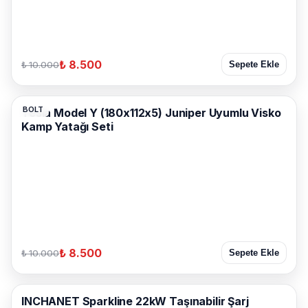
₺ 8.500
₺ 10.000
Sepete Ekle
BOLT
Tesla Model Y (180x112x5) Juniper Uyumlu Visko
Kamp Yatağı Seti
₺ 8.500
₺ 10.000
Sepete Ekle
INCHANET Sparkline 22kW Taşınabilir Şarj