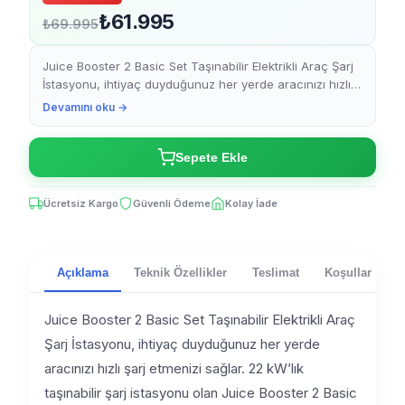
₺61.995
₺69.995
Juice Booster 2 Basic Set Taşınabilir Elektrikli Araç Şarj
İstasyonu, ihtiyaç duyduğunuz her yerde aracınızı hızlı
şarj etmenizi sağlar. 22 kW’lık taşınabilir ş...
Devamını oku →
Sepete Ekle
Ücretsiz Kargo
Güvenli Ödeme
Kolay İade
Açıklama
Teknik Özellikler
Teslimat
Koşullar
V
Juice Booster 2 Basic Set Taşınabilir Elektrikli Araç
Şarj İstasyonu, ihtiyaç duyduğunuz her yerde
aracınızı hızlı şarj etmenizi sağlar. 22 kW’lık
taşınabilir şarj istasyonu olan Juice Booster 2 Basic