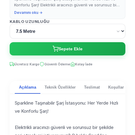
Konforlu Şarj! Elektrikli aracınızı güvenli ve sorunsuz bir
şekilde şarj etmek mi istiyorsunuz? O halde...
Devamını oku →
KABLO UZUNLUĞU
Sepete Ekle
Ücretsiz Kargo
Güvenli Ödeme
Kolay İade
Açıklama
Teknik Özellikler
Teslimat
Koşullar
Sparkline Taşınabilir Şarj İstasyonu: Her Yerde Hızlı
ve Konforlu Şarj!
Elektrikli aracınızı güvenli ve sorunsuz bir şekilde