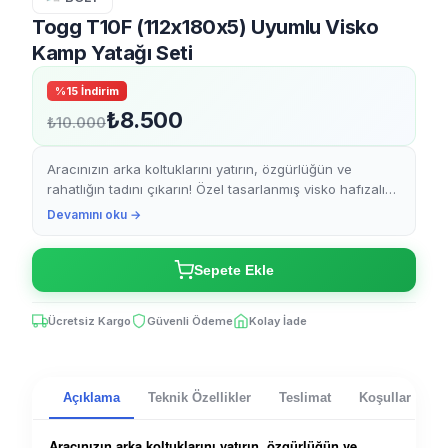
Togg T10F (112x180x5) Uyumlu Visko
Kamp Yatağı Seti
%15 İndirim
₺8.500
₺10.000
Aracınızın arka koltuklarını yatırın, özgürlüğün ve
rahatlığın tadını çıkarın! Özel tasarlanmış visko hafızalı
sünger kamp pedimiz, Togg araçlarınız için mükemm...
Devamını oku →
Sepete Ekle
Ücretsiz Kargo
Güvenli Ödeme
Kolay İade
Açıklama
Teknik Özellikler
Teslimat
Koşullar
Aracınızın arka koltuklarını yatırın, özgürlüğün ve