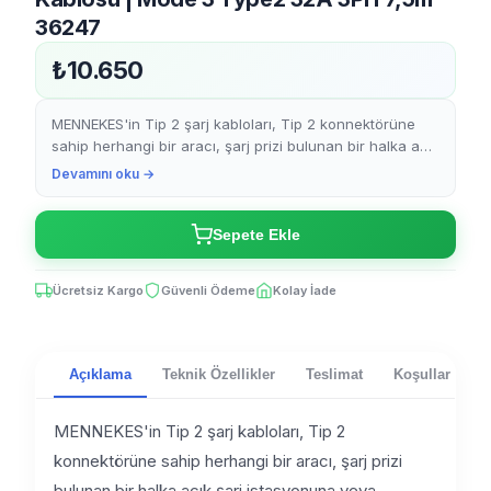
36247
₺10.650
MENNEKES'in Tip 2 şarj kabloları, Tip 2 konnektörüne
sahip herhangi bir aracı, şarj prizi bulunan bir halka açık
şarj istasyonuna veya Wallbox şarj istasyonuna ...
Devamını oku →
Sepete Ekle
Ücretsiz Kargo
Güvenli Ödeme
Kolay İade
Açıklama
Teknik Özellikler
Teslimat
Koşullar
MENNEKES'in Tip 2 şarj kabloları, Tip 2
konnektörüne sahip herhangi bir aracı, şarj prizi
bulunan bir halka açık şarj istasyonuna veya